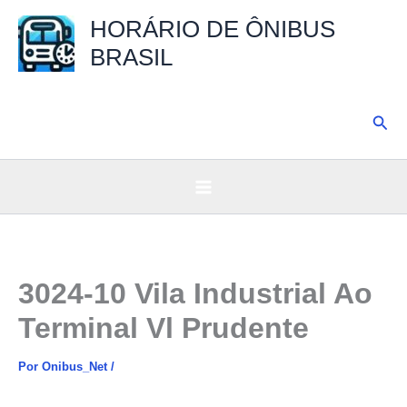
Ir
HORÁRIO DE ÔNIBUS
para
BRASIL
o
conteúdo
Pesq
3024-10 Vila Industrial Ao
Terminal Vl Prudente
Por
Onibus_Net
/