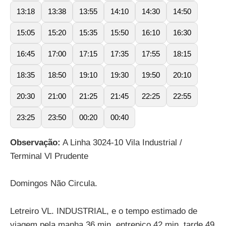
13:18
13:38
13:55
14:10
14:30
14:50
15:05
15:20
15:35
15:50
16:10
16:30
16:45
17:00
17:15
17:35
17:55
18:15
18:35
18:50
19:10
19:30
19:50
20:10
20:30
21:00
21:25
21:45
22:25
22:55
23:25
23:50
00:20
00:40
Observação:
A Linha 3024-10 Vila Industrial /
Terminal Vl Prudente
Domingos Não Circula.
Letreiro VL. INDUSTRIAL, e o tempo estimado de
viagem pela manha 36 min, entrepico 42 min, tarde 49