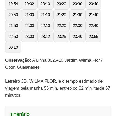
19:54
20:02
20:10
20:20
20:30
20:40
20:50
21:00
21:10
21:20
21:30
21:40
21:50
22:00
22:10
22:20
22:30
22:40
22:50
23:00
23:12
23:25
23:40
23:55
00:10
Observação:
A Linha 3025-10 Jardim Wilma Flor /
Cptm Guaianases
Letreiro JD. WILMA FLOR, e o tempo estimado de
viagem pela manha 56 min, entrepico 62 min, tarde 67
minutos.
Itinerário