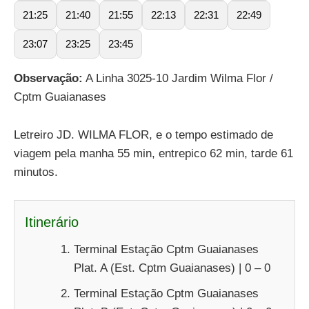
21:25
21:40
21:55
22:13
22:31
22:49
23:07
23:25
23:45
Observação:
A Linha 3025-10 Jardim Wilma Flor /
Cptm Guaianases
Letreiro JD. WILMA FLOR, e o tempo estimado de
viagem pela manha 55 min, entrepico 62 min, tarde 61
minutos.
Itinerário
Terminal Estação Cptm Guaianases
Plat. A (Est. Cptm Guaianases) | 0 – 0
Terminal Estação Cptm Guaianases