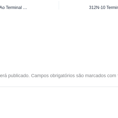
3069-10 Jardim Recanto Verde Sol Ao Terminal São Mateus
erá publicado.
Campos obrigatórios são marcados com