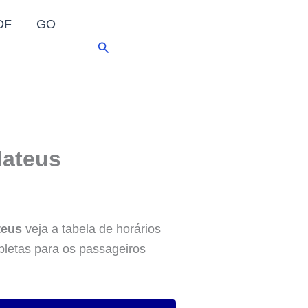
DF
GO
Pesquisar
Mateus
teus
veja a tabela de horários
pletas para os passageiros