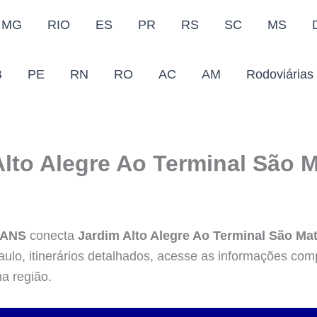
MG
RIO
ES
PR
RS
SC
MS
B
PE
RN
RO
AC
AM
Rodoviárias
Alto Alegre Ao Terminal São 
RANS
conecta
Jardim Alto Alegre Ao Terminal São Ma
ulo, itinerários detalhados, acesse as informações com
na região.