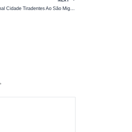
312N-10 Terminal Cidade Tiradentes Ao São Miguel Paulista
*