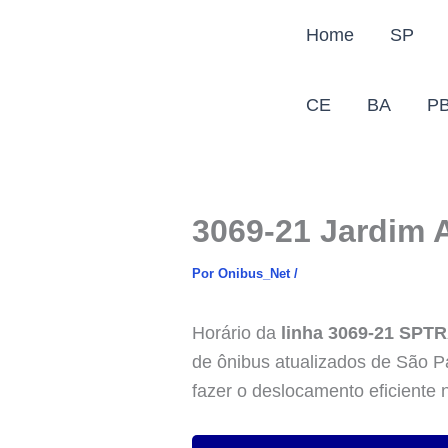
Ir
Home
SP
para
o
conteúdo
CE
BA
P
3069-21 Jardim 
Por
Onibus_Net
/
Horário da
linha 3069-21 SPT
de ônibus atualizados de São Pa
fazer o deslocamento eficiente 