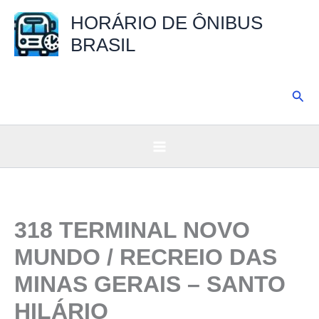
Ir
HORÁRIO DE ÔNIBUS
para
BRASIL
o
conteúdo
Pesq
318 TERMINAL NOVO
MUNDO / RECREIO DAS
MINAS GERAIS – SANTO
HILÁRIO