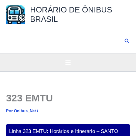
Ir
HORÁRIO DE ÔNIBUS
para
BRASIL
o
conteúdo
Pesq
323 EMTU
Por
Onibus_Net
/
Linha 323 EMTU: Horários e Itinerário – SANTO