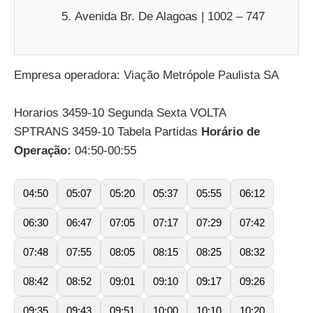
Avenida Br. De Alagoas | 1002 – 747
Empresa operadora: Viação Metrópole Paulista SA
Horarios 3459-10 Segunda Sexta VOLTA
SPTRANS 3459-10 Tabela Partidas
Horário de
Operação:
04:50-00:55
04:50
05:07
05:20
05:37
05:55
06:12
06:30
06:47
07:05
07:17
07:29
07:42
07:48
07:55
08:05
08:15
08:25
08:32
08:42
08:52
09:01
09:10
09:17
09:26
09:35
09:43
09:51
10:00
10:10
10:20