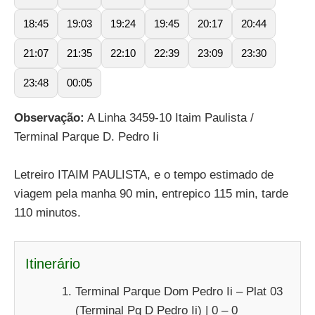
18:45
19:03
19:24
19:45
20:17
20:44
21:07
21:35
22:10
22:39
23:09
23:30
23:48
00:05
Observação:
A Linha 3459-10 Itaim Paulista /
Terminal Parque D. Pedro Ii
Letreiro ITAIM PAULISTA, e o tempo estimado de
viagem pela manha 90 min, entrepico 115 min, tarde
110 minutos.
Itinerário
Terminal Parque Dom Pedro Ii – Plat 03
(Terminal Pq D Pedro Ii) | 0 – 0