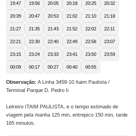
19:47
19:56
20:05
20:18
20:25
20:32
20:39
20:47
20:53
21:02
21:10
21:18
21:27
21:35
21:43
21:52
22:02
22:11
22:21
22:30
22:40
22:49
22:58
23:07
23:15
23:24
23:33
23:41
23:50
23:59
00:09
00:17
00:27
00:40
00:55
Observação:
A Linha 3459-10 Itaim Paulista /
Terminal Parque D. Pedro Ii
Letreiro ITAIM PAULISTA, e o tempo estimado de
viagem pela manha 125 min, entrepico 150 min, tarde
165 minutos.