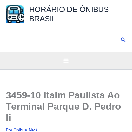
Ir
HORÁRIO DE ÔNIBUS
para
BRASIL
o
conteúdo
Pesq
3459-10 Itaim Paulista Ao
Terminal Parque D. Pedro
Ii
Por
Onibus_Net
/