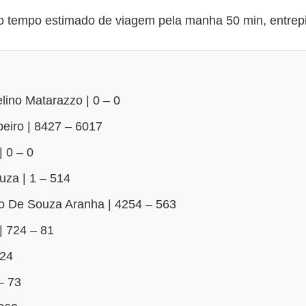
tempo estimado de viagem pela manha 50 min, entrepic
ino Matarazzo | 0 – 0
beiro | 8427 – 6017
 0 – 0
uza | 1 – 514
o De Souza Aranha | 4254 – 563
| 724 – 81
424
– 73