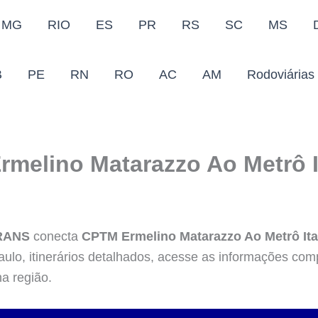
MG
RIO
ES
PR
RS
SC
MS
B
PE
RN
RO
AC
AM
Rodoviárias
melino Matarazzo Ao Metrô 
TRANS
conecta
CPTM Ermelino Matarazzo Ao Metrô It
ulo, itinerários detalhados, acesse as informações com
na região.