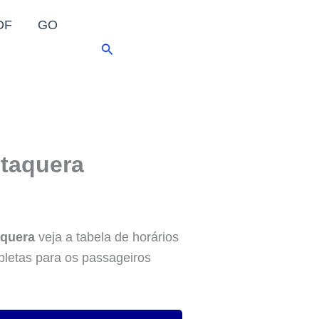
DF
GO
Pesquisar
Itaquera
aquera
veja a tabela de horários
pletas para os passageiros