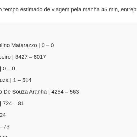
tempo estimado de viagem pela manha 45 min, entrepic
ino Matarazzo | 0 – 0
beiro | 8427 – 6017
 0 – 0
uza | 1 – 514
o De Souza Aranha | 4254 – 563
| 724 – 81
424
– 73