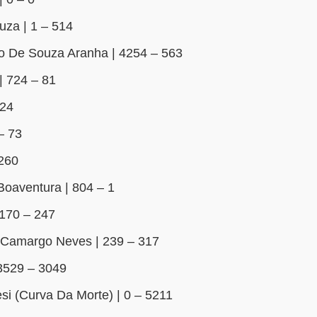
uza | 1 – 514
o De Souza Aranha | 4254 – 563
| 724 – 81
424
– 73
 260
Boaventura | 804 – 1
170 – 247
 Camargo Neves | 239 – 317
 3529 – 3049
esi (Curva Da Morte) | 0 – 5211