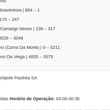
 260
Boaventura | 804 – 1
170 – 247
 Camargo Neves | 239 – 317
 3529 – 3049
esi (Curva Da Morte) | 0 – 5211
no Da Veiga | 4835 – 3575
rópole Paulista SA
tidas
Horário de Operação:
04:00-00:35