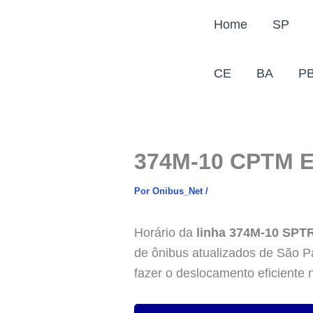
Ir
Home
SP
para
o
conteúdo
CE
BA
P
374M-10 CPTM Er
Por
Onibus_Net
/
Horário da
linha 374M-10 SP
de ônibus atualizados de São Pa
fazer o deslocamento eficiente 