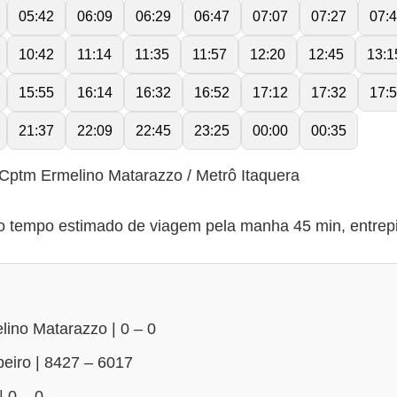
05:42
06:09
06:29
06:47
07:07
07:27
07:
10:42
11:14
11:35
11:57
12:20
12:45
13:1
15:55
16:14
16:32
16:52
17:12
17:32
17:
21:37
22:09
22:45
23:25
00:00
00:35
Cptm Ermelino Matarazzo / Metrô Itaquera
tempo estimado de viagem pela manha 45 min, entrepic
ino Matarazzo | 0 – 0
beiro | 8427 – 6017
 0 – 0