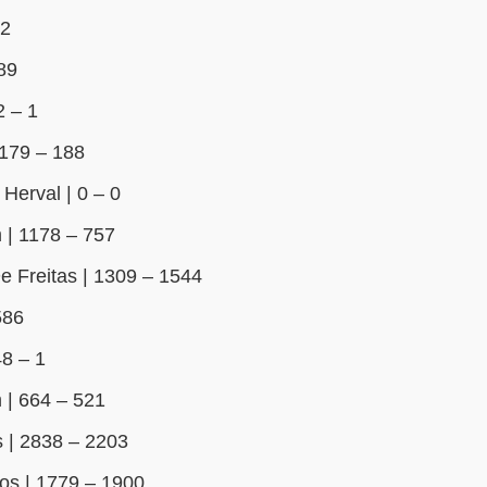
62
89
2 – 1
179 – 188
Herval | 0 – 0
 | 1178 – 757
e Freitas | 1309 – 1544
586
8 – 1
 | 664 – 521
 | 2838 – 2203
os | 1779 – 1900