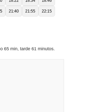
10
18:22
18:34
18:46
25
21:40
21:55
22:15
 65 min, tarde 61 minutos.