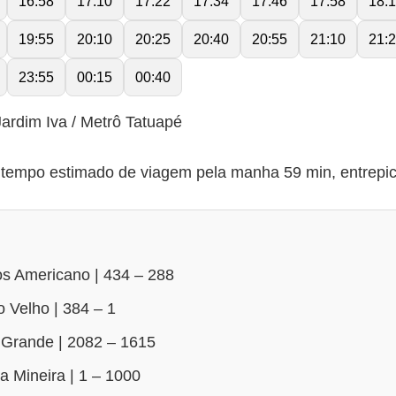
16:58
17:10
17:22
17:34
17:46
17:58
18:
19:55
20:10
20:25
20:40
20:55
21:10
21:
23:55
00:15
00:40
ardim Iva / Metrô Tatuapé
empo estimado de viagem pela manha 59 min, entrepico
s Americano | 434 – 288
 Velho | 384 – 1
 Grande | 2082 – 1615
a Mineira | 1 – 1000