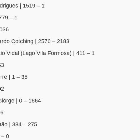
drigues | 1519 – 1
 779 – 1
1036
rdo Cotching | 2576 – 2183
o Vidal (Lago Vila Formosa) | 411 – 1
63
re | 1 – 35
02
iorge | 0 – 1664
66
ão | 384 – 275
 – 0