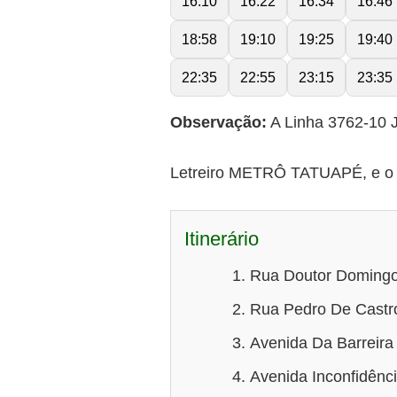
16:10
16:22
16:34
16:46
18:58
19:10
19:25
19:40
22:35
22:55
23:15
23:35
Observação:
A Linha 3762-10 J
Letreiro METRÔ TATUAPÉ, e o t
Itinerário
Rua Doutor Domingo
Rua Pedro De Castro
Avenida Da Barreira
Avenida Inconfidênci