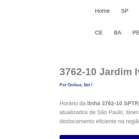
Ir
Home
SP
para
o
conteúdo
CE
BA
P
3762-10 Jardim 
Por
Onibus_Net
/
Horário da
linha 3762-10 SPT
atualizados de São Paulo, itine
deslocamento eficiente na regiã