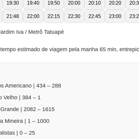
19:30
19:40
19:50
20:00
20:10
20:20
20:
21:48
22:00
22:15
22:30
22:45
23:00
23:
ardim Iva / Metrô Tatuapé
empo estimado de viagem pela manha 65 min, entrepico
s Americano | 434 – 288
 Velho | 384 – 1
 Grande | 2082 – 1615
a Mineira | 1 – 1000
istas | 0 – 25