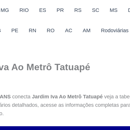
MG
RIO
ES
PR
RS
SC
MS
B
PE
RN
RO
AC
AM
Rodoviárias
Iva Ao Metrô Tatuapé
RANS
conecta
Jardim Iva Ao Metrô Tatuapé
veja a tabe
rários detalhados, acesse as informações completas par
o.