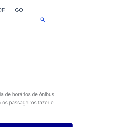
DF
GO
Pesquisar
la de horários de ônibus
a os passageiros fazer o