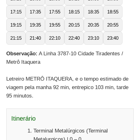
17:15
17:35
17:55
18:15
18:35
18:55
19:15
19:35
19:55
20:15
20:35
20:55
21:15
21:40
22:10
22:40
23:10
23:40
Observação:
A Linha 3787-10 Cidade Tiradentes /
Metrô Itaquera
Letreiro METRÔ ITAQUERA, e o tempo estimado de
viagem pela manha 92 min, entrepico 103 min, tarde
95 minutos.
Itinerário
Terminal Metalúrgicos (Terminal
Metalurgicos) | 0 – 0