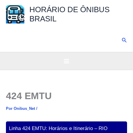
Ir
HORÁRIO DE ÔNIBUS
para
BRASIL
o
conteúdo
Pesq
424 EMTU
Por
Onibus_Net
/
Linha 424 EMTU: Horários e Itinerário – RIO