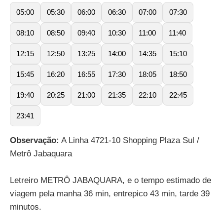
05:00
05:30
06:00
06:30
07:00
07:30
08:10
08:50
09:40
10:30
11:00
11:40
12:15
12:50
13:25
14:00
14:35
15:10
15:45
16:20
16:55
17:30
18:05
18:50
19:40
20:25
21:00
21:35
22:10
22:45
23:41
Observação:
A Linha 4721-10 Shopping Plaza Sul /
Metrô Jabaquara
Letreiro METRÔ JABAQUARA, e o tempo estimado de
viagem pela manha 36 min, entrepico 43 min, tarde 39
minutos.