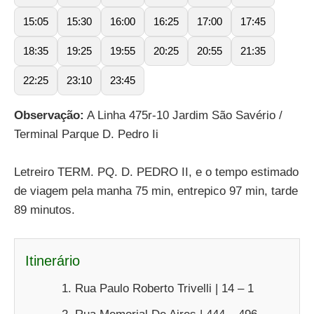
15:05
15:30
16:00
16:25
17:00
17:45
18:35
19:25
19:55
20:25
20:55
21:35
22:25
23:10
23:45
Observação:
A Linha 475r-10 Jardim São Savério /
Terminal Parque D. Pedro Ii
Letreiro TERM. PQ. D. PEDRO II, e o tempo estimado
de viagem pela manha 75 min, entrepico 97 min, tarde
89 minutos.
Itinerário
Rua Paulo Roberto Trivelli | 14 – 1