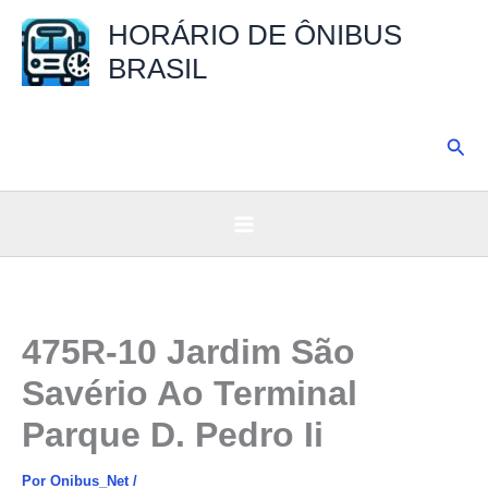
Ir
HORÁRIO DE ÔNIBUS
para
BRASIL
o
conteúdo
Pesq
475R-10 Jardim São
Savério Ao Terminal
Parque D. Pedro Ii
Por
Onibus_Net
/