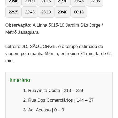
20:48
21:00
21:15
21:30
21:45
22:05
22:25
22:45
23:10
23:40
00:15
Observação:
A Linha 5015-10 Jardim São Jorge /
Metrô Jabaquara
Letreiro JD. SÃO JORGE, e o tempo estimado de
viagem pela manha 59 min, entrepico 74 min, tarde 61
min.
Itinerário
Rua Anita Costa | 218 – 239
Rua Dos Comerciários | 144 – 37
Ac. Acesso | 0 – 0