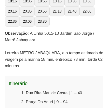
18:16
18:36
18:56
19:16
19:36
19:56
20:16
20:36
20:56
21:18
21:40
22:06
22:36
23:06
23:30
Observação:
A Linha 5015-10 Jardim São Jorge /
Metrô Jabaquara
Letreiro METRÔ JABAQUARA, e o tempo estimado de
viagem pela manha 58 min, entrepico 73 min, tarde 62
minutos.
Itinerário
Rua Rita Matilde Costa | 1 – 40
Praça Do Acuri | 0 – 94