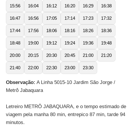
15:56
16:04
16:12
16:20
16:29
16:38
16:47
16:56
17:05
17:14
17:23
17:32
17:44
17:56
18:06
18:16
18:26
18:36
18:48
19:00
19:12
19:24
19:36
19:48
20:00
20:15
20:30
20:45
21:00
21:20
21:40
22:00
22:30
23:00
23:30
Observação:
A Linha 5015-10 Jardim São Jorge /
Metrô Jabaquara
Letreiro METRÔ JABAQUARA, e o tempo estimado de
viagem pela manha 80 min, entrepico 87 min, tarde 94
minutos.