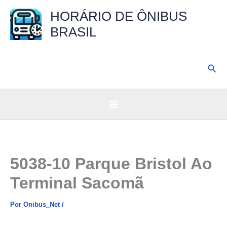
Ir
HORÁRIO DE ÔNIBUS
para
BRASIL
o
conteúdo
Pesq
5038-10 Parque Bristol Ao
Terminal Sacomã
Por
Onibus_Net
/