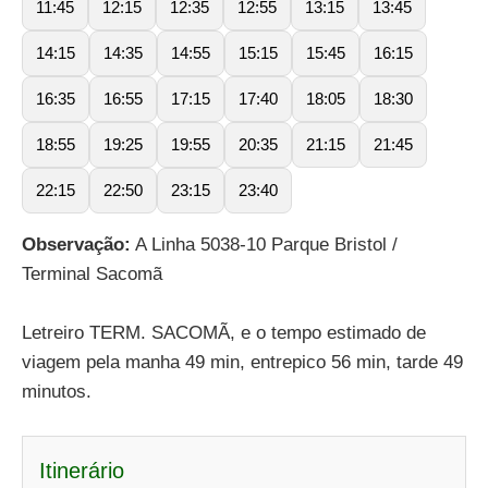
11:45
12:15
12:35
12:55
13:15
13:45
14:15
14:35
14:55
15:15
15:45
16:15
16:35
16:55
17:15
17:40
18:05
18:30
18:55
19:25
19:55
20:35
21:15
21:45
22:15
22:50
23:15
23:40
Observação:
A Linha 5038-10 Parque Bristol /
Terminal Sacomã
Letreiro TERM. SACOMÃ, e o tempo estimado de
viagem pela manha 49 min, entrepico 56 min, tarde 49
minutos.
Itinerário