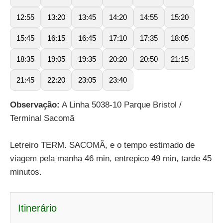
12:55
13:20
13:45
14:20
14:55
15:20
15:45
16:15
16:45
17:10
17:35
18:05
18:35
19:05
19:35
20:20
20:50
21:15
21:45
22:20
23:05
23:40
Observação:
A Linha 5038-10 Parque Bristol /
Terminal Sacomã
Letreiro TERM. SACOMÃ, e o tempo estimado de
viagem pela manha 46 min, entrepico 49 min, tarde 45
minutos.
Itinerário