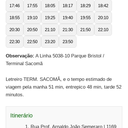
17:46
17:55
18:05
18:17
18:29
18:42
18:55
19:10
19:25
19:40
19:55
20:10
20:30
20:50
21:10
21:30
21:50
22:10
22:30
22:50
23:20
23:50
Observação:
A Linha 5038-10 Parque Bristol /
Terminal Sacomã
Letreiro TERM. SACOMÃ, e o tempo estimado de
viagem pela manha 51 min, entrepico 48 min, tarde 52
minutos.
Itinerário
Rua Prof. Arnaldo João Semeraro | 1169