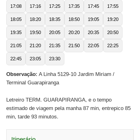
17:08
17:16
17:25
17:35
17:45
17:55
18:05
18:20
18:35
18:50
19:05
19:20
19:35
19:50
20:05
20:20
20:35
20:50
21:05
21:20
21:35
21:50
22:05
22:25
22:45
23:05
23:30
Observação:
A Linha 5129-10 Jardim Miriam /
Terminal Guarapiranga
Letreiro TERM. GUARAPIRANGA, e o tempo
estimado de viagem pela manha 87 min, entrepico 85
min, tarde 93 minutos.
Itinerário