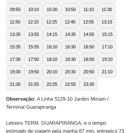
09:50
10:10
10:30
10:50
11:10
11:30
11:50
12:10
12:25
12:40
12:55
13:15
13:35
13:55
14:15
14:35
14:55
15:15
15:35
15:55
16:10
16:30
16:50
17:10
17:30
17:50
18:10
18:30
18:50
19:10
19:30
19:50
20:10
20:30
20:50
21:10
21:30
21:55
22:25
22:55
23:30
Observação:
A Linha 5129-10 Jardim Miriam /
Terminal Guarapiranga
Letreiro TERM. GUARAPIRANGA, e o tempo
estimado de viagem pela manha 67 min, entrepico 73