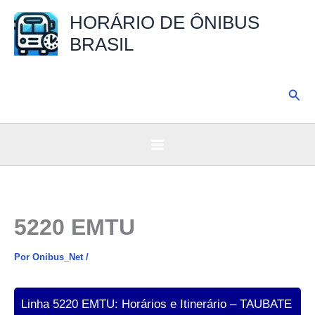
Ir
HORÁRIO DE ÔNIBUS
para
BRASIL
o
conteúdo
Pesq
5220 EMTU
Por
Onibus_Net
/
Linha 5220 EMTU: Horários e Itinerário – TAUBATE