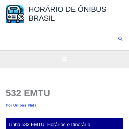
Ir
HORÁRIO DE ÔNIBUS
para
BRASIL
o
conteúdo
Pesq
532 EMTU
Por
Onibus_Net
/
Linha 532 EMTU: Horários e Itinerário –