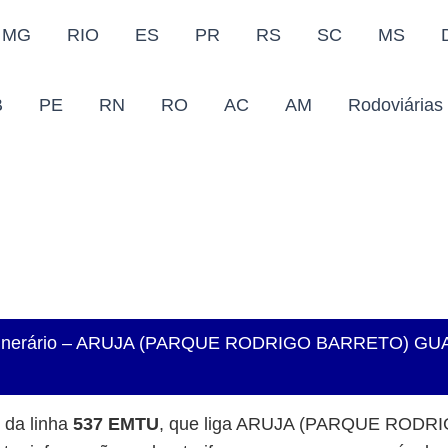
MG
RIO
ES
PR
RS
SC
MS
B
PE
RN
RO
AC
AM
Rodoviárias
e Itinerário – ARUJA (PARQUE RODRIGO BARRETO) 
o da linha
537 EMTU
, que liga ARUJA (PARQUE RO