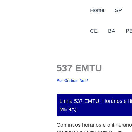
Ir
Home
SP
para
o
conteúdo
CE
BA
P
537 EMTU
Por
Onibus_Net
/
Linha 537 EMTU: Horários 
MENA)
Confira os horários e o itinerári