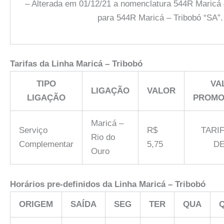
– Alterada em 01/12/21 a nomenclatura 544R Maricá 
para 544R Maricá – Tribobó “SA”.
Tarifas da Linha
Maricá – Tribobó
TIPO
VA
LIGAÇÃO
VALOR
LIGAÇÃO
PROMO
Maricá –
Serviço
R$
TARI
Rio do
Complementar
5,75
D
Ouro
Horários pre-definidos da Linha
Maricá – Tribobó
ORIGEM
SAÍDA
SEG
TER
QUA
Q