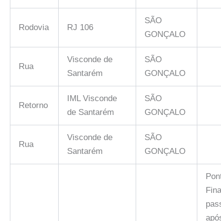
SÃO
Rodovia
RJ 106
GONÇALO
Visconde de
SÃO
Rua
Santarém
GONÇALO
IML Visconde
SÃO
Retorno
de Santarém
GONÇALO
Visconde de
SÃO
Rua
Santarém
GONÇALO
Pon
Fina
pas
apó