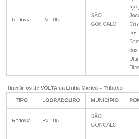
Igre
SÃO
Jes
Rodovia
RJ 106
GONÇALO
Cris
dos
San
dos
Últ
Dia
Itinerários de VOLTA da Linha
Maricá – Tribobó
TIPO
LOGRADOURO
MUNICÍPIO
PO
SÃO
Rodovia
RJ 106
GONÇALO