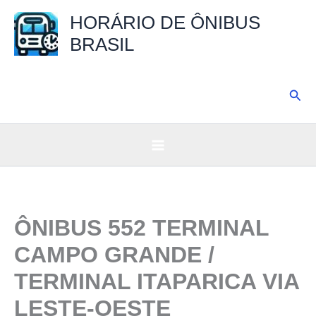
Ir
HORÁRIO DE ÔNIBUS
para
BRASIL
o
conteúdo
Pesq
ÔNIBUS 552 TERMINAL
CAMPO GRANDE /
TERMINAL ITAPARICA VIA
LESTE-OESTE