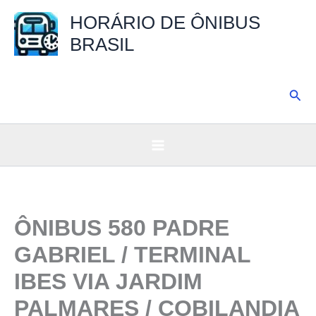
Ir
HORÁRIO DE ÔNIBUS
para
BRASIL
o
conteúdo
Pesq
ÔNIBUS 580 PADRE
GABRIEL / TERMINAL
IBES VIA JARDIM
PALMARES / COBILANDIA