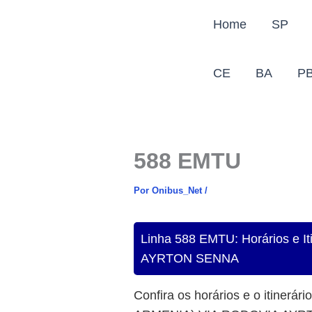
Ir
Home
SP
para
o
conteúdo
CE
BA
P
588 EMTU
Por
Onibus_Net
/
Linha 588 EMTU: Horários 
AYRTON SENNA
Confira os horários e o itinerári