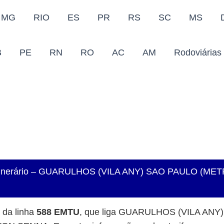
MG
RIO
ES
PR
RS
SC
MS
B
PE
RN
RO
AC
AM
Rodoviárias
e Itinerário – GUARULHOS (VILA ANY) SAO PAULO (M
o da linha
588 EMTU
, que liga GUARULHOS (VILA AN