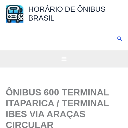
Ir
HORÁRIO DE ÔNIBUS
para
BRASIL
o
conteúdo
Pesq
ÔNIBUS 600 TERMINAL
ITAPARICA / TERMINAL
IBES VIA ARAÇAS
CIRCULAR