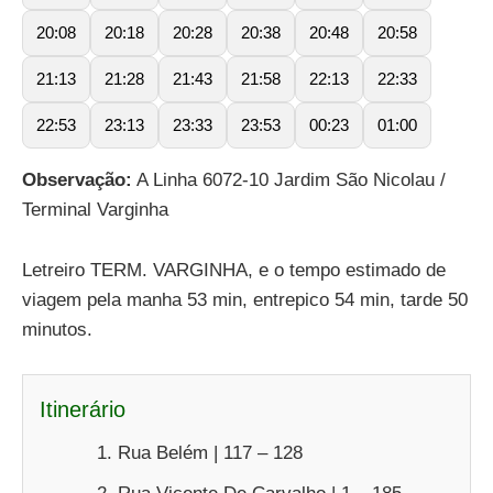
20:08
20:18
20:28
20:38
20:48
20:58
21:13
21:28
21:43
21:58
22:13
22:33
22:53
23:13
23:33
23:53
00:23
01:00
Observação:
A Linha 6072-10 Jardim São Nicolau /
Terminal Varginha
Letreiro TERM. VARGINHA, e o tempo estimado de
viagem pela manha 53 min, entrepico 54 min, tarde 50
minutos.
Itinerário
Rua Belém | 117 – 128