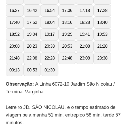
16:27
16:42
16:54
17:06
17:18
17:28
17:40
17:52
18:04
18:16
18:28
18:40
18:52
19:04
19:17
19:29
19:41
19:53
20:08
20:23
20:38
20:53
21:08
21:28
21:48
22:08
22:28
22:48
23:08
23:38
00:13
00:53
01:30
Observação:
A Linha 6072-10 Jardim São Nicolau /
Terminal Varginha
Letreiro JD. SÃO NICOLAU, e o tempo estimado de
viagem pela manha 51 min, entrepico 58 min, tarde 57
minutos.