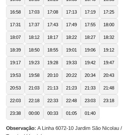
16:58
17:03
17:08
17:13
17:19
17:25
17:31
17:37
17:43
17:49
17:55
18:00
18:07
18:12
18:17
18:22
18:27
18:32
18:39
18:50
18:55
19:01
19:06
19:12
19:17
19:23
19:28
19:33
19:42
19:47
19:53
19:58
20:10
20:22
20:34
20:43
20:53
21:03
21:13
21:23
21:33
21:48
22:03
22:18
22:33
22:48
23:03
23:18
23:38
00:00
00:33
01:05
01:40
Observação:
A Linha 6072-10 Jardim São Nicolau /