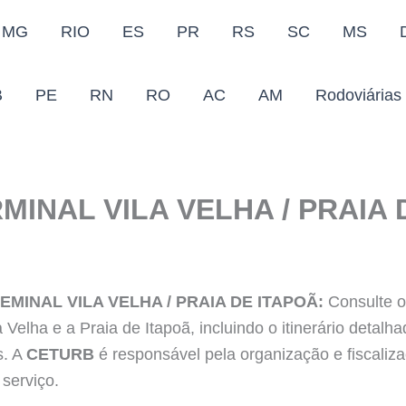
MG
RIO
ES
PR
RS
SC
MS
B
PE
RN
RO
AC
AM
Rodoviárias
MINAL VILA VELHA / PRAIA 
EMINAL VILA VELHA / PRAIA DE ITAPOÃ:
Consulte 
la Velha e a Praia de Itapoã, incluindo o itinerário deta
s. A
CETURB
é responsável pela organização e fiscaliz
 serviço.