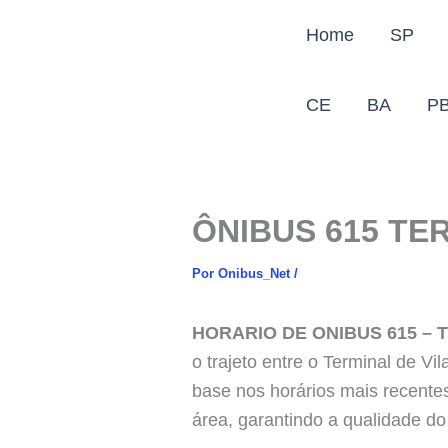
Ir
Home
SP
para
o
conteúdo
CE
BA
P
ÔNIBUS 615 TER
Por
Onibus_Net
/
HORARIO DE ONIBUS 615 – T
o trajeto entre o Terminal de Vi
base nos horários mais recente
área, garantindo a qualidade do