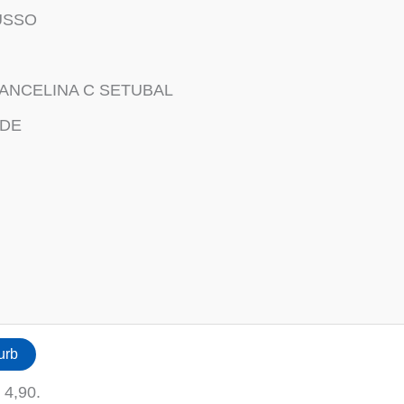
USSO
RANCELINA C SETUBAL
ÍDE
urb
 4,90.