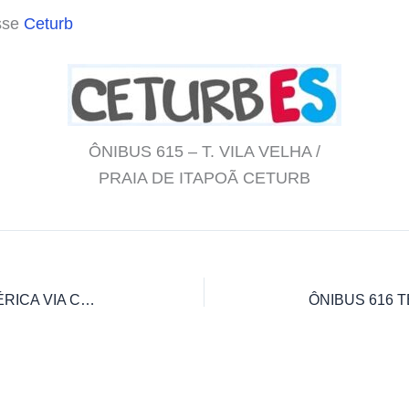
sse
Ceturb
ÔNIBUS 615 – T. VILA VELHA /
PRAIA DE ITAPOÃ CETURB
ÔNIBUS 614 T.ITAPARICA /T.J.AMÉRICA VIA COBILÂNDIA/J.MARILÂNDIA/RIO MARINHO/VASCO GAMA