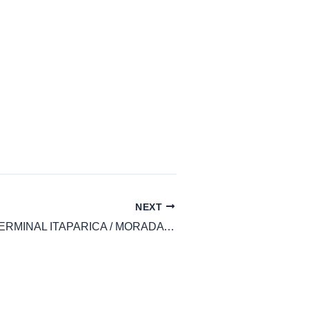
NEXT
ÔNIBUS 616 TERMINAL ITAPARICA / MORADA DA BARRA VIA BARRAMARES