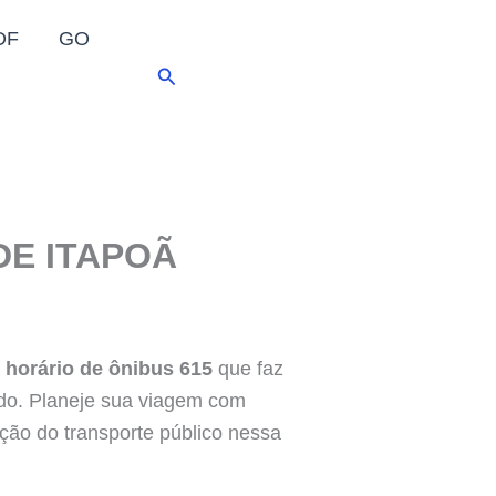
DF
GO
Pesquisar
DE ITAPOÃ
o
horário de ônibus 615
que faz
lhado. Planeje sua viagem com
ação do transporte público nessa