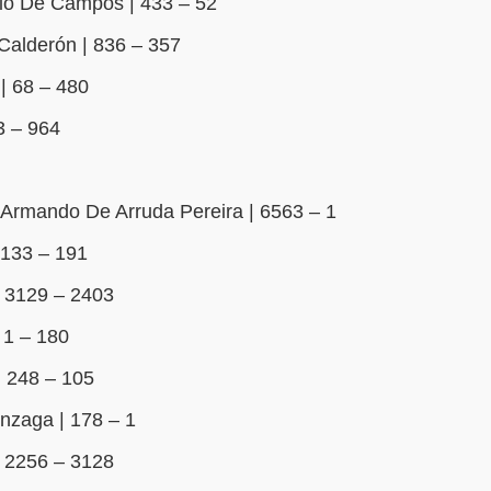
io De Campos | 433 – 52
Calderón | 836 – 357
| 68 – 480
3 – 964
Armando De Arruda Pereira | 6563 – 1
 133 – 191
 3129 – 2403
 1 – 180
 248 – 105
nzaga | 178 – 1
 2256 – 3128