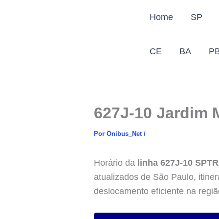
Ir
Home
SP
para
o
conteúdo
CE
BA
P
627J-10 Jardim 
Por
Onibus_Net
/
Horário da
linha 627J-10 SPT
atualizados de São Paulo, itine
deslocamento eficiente na regiã