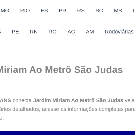
MG
RIO
ES
PR
RS
SC
MS
B
PE
RN
RO
AC
AM
Rodoviárias
Miriam Ao Metrô São Judas
RANS
conecta
Jardim Miriam Ao Metrô São Judas
veja
rários detalhados, acesse as informações completas par
o.