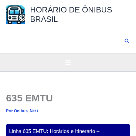
Ir
HORÁRIO DE ÔNIBUS
para
BRASIL
o
conteúdo
Pesq
635 EMTU
Por
Onibus_Net
/
Linha 635 EMTU: Horários e Itinerário –