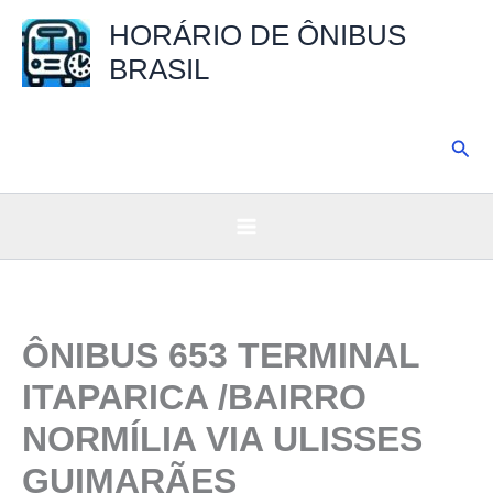
Ir
HORÁRIO DE ÔNIBUS
para
BRASIL
o
conteúdo
Pesq
ÔNIBUS 653 TERMINAL
ITAPARICA /BAIRRO
NORMÍLIA VIA ULISSES
GUIMARÃES