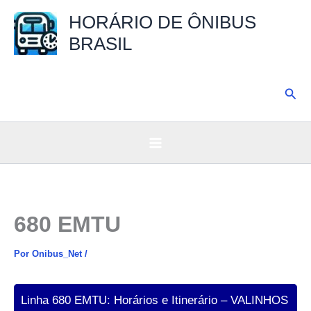
Ir
HORÁRIO DE ÔNIBUS
para
BRASIL
o
conteúdo
Pesq
680 EMTU
Por
Onibus_Net
/
Linha 680 EMTU: Horários e Itinerário – VALINHOS