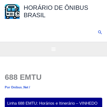
Ir
HORÁRIO DE ÔNIBUS
para
BRASIL
o
conteúdo
Pesq
688 EMTU
Por
Onibus_Net
/
Linha 688 EMTU: Horários e Itinerário – VINHEDO