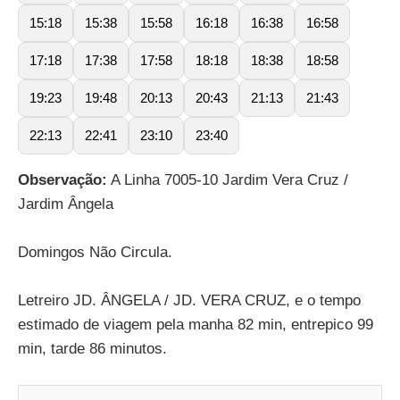
15:18
15:38
15:58
16:18
16:38
16:58
17:18
17:38
17:58
18:18
18:38
18:58
19:23
19:48
20:13
20:43
21:13
21:43
22:13
22:41
23:10
23:40
Observação:
A Linha 7005-10 Jardim Vera Cruz /
Jardim Ângela
Domingos Não Circula.
Letreiro JD. ÂNGELA / JD. VERA CRUZ, e o tempo
estimado de viagem pela manha 82 min, entrepico 99
min, tarde 86 minutos.