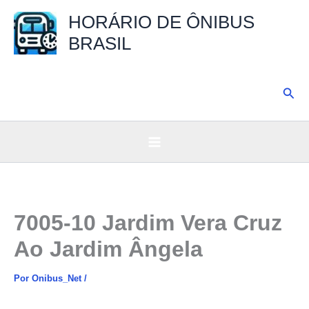
Ir
HORÁRIO DE ÔNIBUS
para
BRASIL
o
conteúdo
Pesq
7005-10 Jardim Vera Cruz
Ao Jardim Ângela
Por
Onibus_Net
/