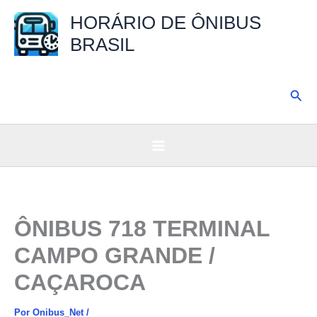
Ir
HORÁRIO DE ÔNIBUS
para
BRASIL
o
conteúdo
Pesq
ÔNIBUS 718 TERMINAL
CAMPO GRANDE /
CAÇAROCA
Por
Onibus_Net
/