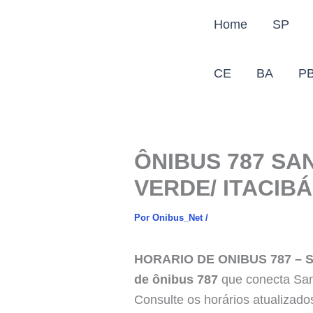
Ir
Home
SP
para
o
conteúdo
CE
BA
P
ÔNIBUS 787 SAN
VERDE/ ITACIBÁ
Por
Onibus_Net
/
HORARIO DE ONIBUS 787 – S
de ônibus 787
que conecta Santo
Consulte os horários atualizad