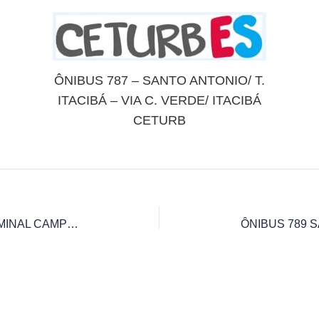
ÔNIBUS 787 – SANTO ANTONIO/ T.
ITACIBÁ – VIA C. VERDE/ ITACIBÁ
CETURB
ÔNIBUS 785 DUAS BOCAS / TERMINAL CAMPO GRANDE VIA ITACIBÁ/AV. EXPEDITO GARCIA