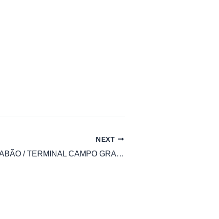
NEXT
ÔNIBUS 789 SABÃO / TERMINAL CAMPO GRANDE VIA CACHOEIRINHA/CAMPO VERDE