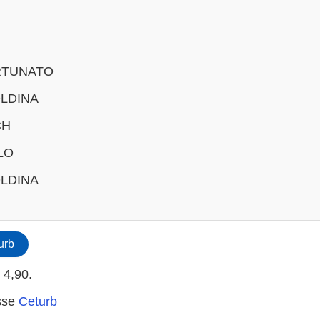
RTUNATO
LDINA
CH
LO
LDINA
urb
 4,90.
sse
Ceturb