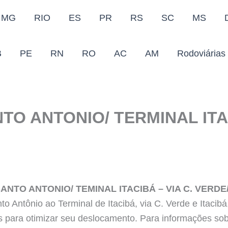
MG
RIO
ES
PR
RS
SC
MS
B
PE
RN
RO
AC
AM
Rodoviárias
TO ANTONIO/ TERMINAL ITAC
ANTO ANTONIO/ TEMINAL ITACIBÁ – VIA C. VERDE/
 Antônio ao Terminal de Itacibá, via C. Verde e Itacibá, 
os para otimizar seu deslocamento. Para informações so