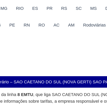
MG
RIO
ES
PR
RS
SC
MS
B
PE
RN
RO
AC
AM
Rodoviárias
Itinerário – SAO CAETANO DO SUL (NOVA GERTI) SA
o da linha
8 EMTU
, que liga SAO CAETANO DO SUL (
nformações sobre tarifas, a empresa responsável e os