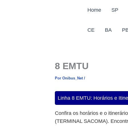
Ir
Home
SP
para
o
conteúdo
CE
BA
P
8 EMTU
Por
Onibus_Net
/
Linha 8 EMTU: Horários e 
Confira os horários e o itinerári
(TERMINAL SACOMA). Encontre i