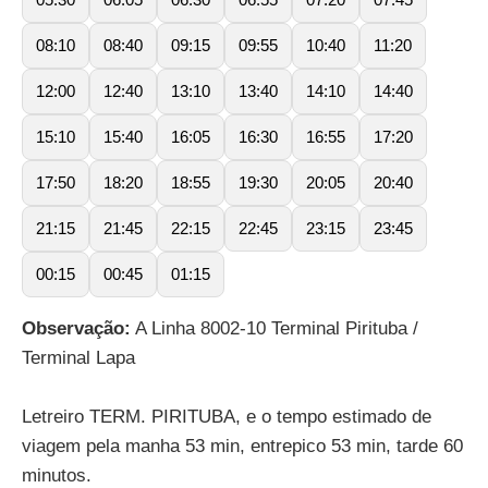
08:10
08:40
09:15
09:55
10:40
11:20
12:00
12:40
13:10
13:40
14:10
14:40
15:10
15:40
16:05
16:30
16:55
17:20
17:50
18:20
18:55
19:30
20:05
20:40
21:15
21:45
22:15
22:45
23:15
23:45
00:15
00:45
01:15
Observação:
A Linha 8002-10 Terminal Pirituba /
Terminal Lapa
Letreiro TERM. PIRITUBA, e o tempo estimado de
viagem pela manha 53 min, entrepico 53 min, tarde 60
minutos.