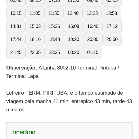
05:40
06:25
07:10
07:55
08:40
09:25
10:15
11:05
11:55
12:40
13:23
13:58
14:31
15:03
15:36
16:08
16:40
17:12
17:44
18:16
18:48
19:20
20:00
20:50
21:45
22:35
23:25
00:20
01:15
Observação:
A Linha 8002-10 Terminal Pirituba /
Terminal Lapa
Letreiro TERM. PIRITUBA, e o tempo estimado de
viagem pela manha 41 min, entrepico 43 min, tarde 43
minutos.
Itinerário