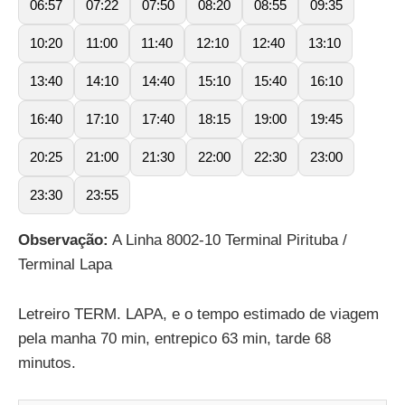
06:57
07:22
07:50
08:20
08:55
09:35
10:20
11:00
11:40
12:10
12:40
13:10
13:40
14:10
14:40
15:10
15:40
16:10
16:40
17:10
17:40
18:15
19:00
19:45
20:25
21:00
21:30
22:00
22:30
23:00
23:30
23:55
Observação:
A Linha 8002-10 Terminal Pirituba /
Terminal Lapa
Letreiro TERM. LAPA, e o tempo estimado de viagem
pela manha 70 min, entrepico 63 min, tarde 68
minutos.