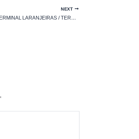
NEXT
ÔNIBUS 843 TERMINAL LARANJEIRAS / TERMINAL CARAPINA VIA JARDIM TROPICAL
*