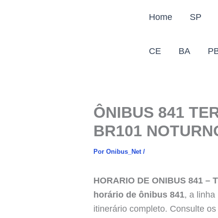
Ir
Home
SP
para
o
conteúdo
CE
BA
P
ÔNIBUS 841 TE
BR101 NOTURN
Por
Onibus_Net
/
HORARIO DE ONIBUS 841 – 
horário de ônibus 841
, a linh
itinerário completo. Consulte o