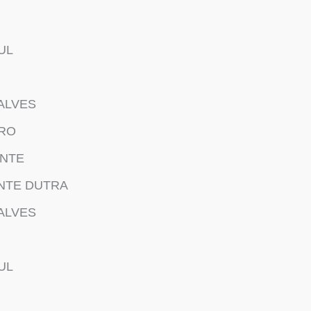
UL
ALVES
RO
ONTE
NTE DUTRA
ALVES
UL