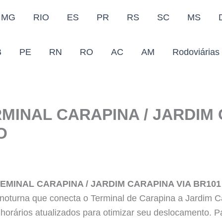
MG
RIO
ES
PR
RS
SC
MS
B
PE
RN
RO
AC
AM
Rodoviárias
RMINAL CARAPINA / JARDIM 
O
TEMINAL CARAPINA / JARDIM CARAPINA VIA BR10
a noturna que conecta o Terminal de Carapina a Jardim C
s horários atualizados para otimizar seu deslocamento. 