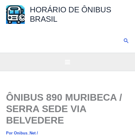
Ir
HORÁRIO DE ÔNIBUS
para
BRASIL
o
conteúdo
Pesq
ÔNIBUS 890 MURIBECA /
SERRA SEDE VIA
BELVEDERE
Por
Onibus_Net
/