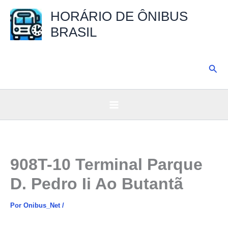
Ir
HORÁRIO DE ÔNIBUS
para
BRASIL
o
conteúdo
Pesq
908T-10 Terminal Parque
D. Pedro Ii Ao Butantã
Por
Onibus_Net
/