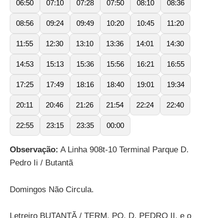
06:50
07:10
07:28
07:50
08:10
08:36
08:56
09:24
09:49
10:20
10:45
11:20
11:55
12:30
13:10
13:36
14:01
14:30
14:53
15:13
15:36
15:56
16:21
16:55
17:25
17:49
18:16
18:40
19:01
19:34
20:11
20:46
21:26
21:54
22:24
22:40
22:55
23:15
23:35
00:00
Observação:
A Linha 908t-10 Terminal Parque D.
Pedro Ii / Butantã
Domingos Não Circula.
Letreiro BUTANTÃ / TERM. PQ. D. PEDRO II, e o