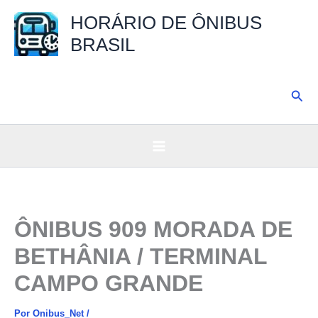
Ir
HORÁRIO DE ÔNIBUS
para
BRASIL
o
conteúdo
Pesq
ÔNIBUS 909 MORADA DE
BETHÂNIA / TERMINAL
CAMPO GRANDE
Por
Onibus_Net
/