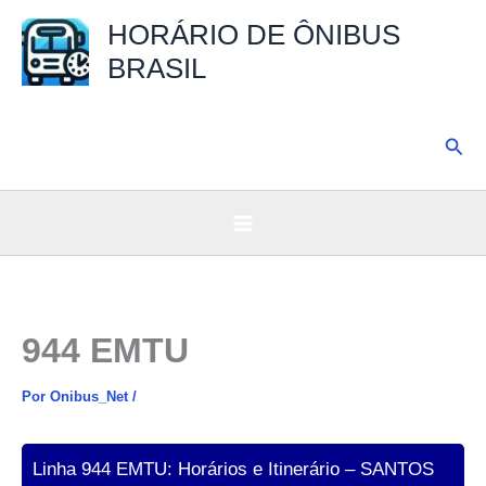
Ir
HORÁRIO DE ÔNIBUS
para
BRASIL
o
conteúdo
Pesq
944 EMTU
Por
Onibus_Net
/
Linha 944 EMTU: Horários e Itinerário – SANTOS