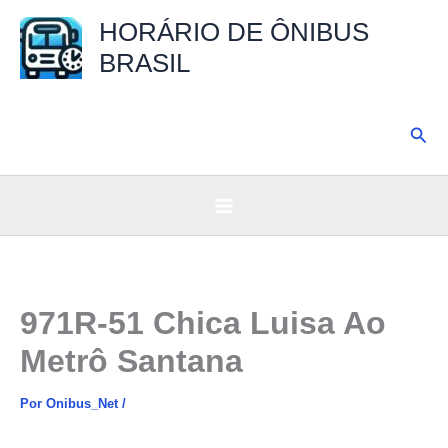
Ir
HORÁRIO DE ÔNIBUS
para
BRASIL
o
conteúdo
Pesq
971R-51 Chica Luisa Ao
Metrô Santana
Por
Onibus_Net
/