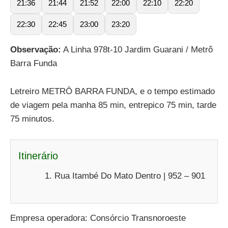
21:36
21:44
21:52
22:00
22:10
22:20
22:30
22:45
23:00
23:20
Observação:
A Linha 978t-10 Jardim Guarani / Metrô
Barra Funda
Letreiro METRÔ BARRA FUNDA, e o tempo estimado
de viagem pela manha 85 min, entrepico 75 min, tarde
75 minutos.
Itinerário
Rua Itambé Do Mato Dentro | 952 – 901
Empresa operadora: Consórcio Transnoroeste