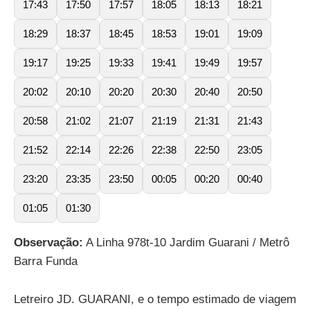
17:43
17:50
17:57
18:05
18:13
18:21
18:29
18:37
18:45
18:53
19:01
19:09
19:17
19:25
19:33
19:41
19:49
19:57
20:02
20:10
20:20
20:30
20:40
20:50
20:58
21:02
21:07
21:19
21:31
21:43
21:52
22:14
22:26
22:38
22:50
23:05
23:20
23:35
23:50
00:05
00:20
00:40
01:05
01:30
Observação:
A Linha 978t-10 Jardim Guarani / Metrô
Barra Funda
Letreiro JD. GUARANI, e o tempo estimado de viagem