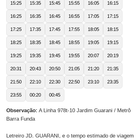
15:25
15:35
15:45
15:55
16:05
16:15
16:25
16:35
16:45
16:55
17:05
17:15
17:25
17:35
17:45
17:55
18:05
18:15
18:25
18:35
18:45
18:55
19:05
19:15
19:25
19:35
19:45
19:55
20:07
20:19
20:31
20:43
20:50
21:05
21:20
21:35
21:50
22:10
22:30
22:50
23:10
23:35
23:55
00:20
00:45
Observação:
A Linha 978t-10 Jardim Guarani / Metrô
Barra Funda
Letreiro JD. GUARANI, e o tempo estimado de viagem