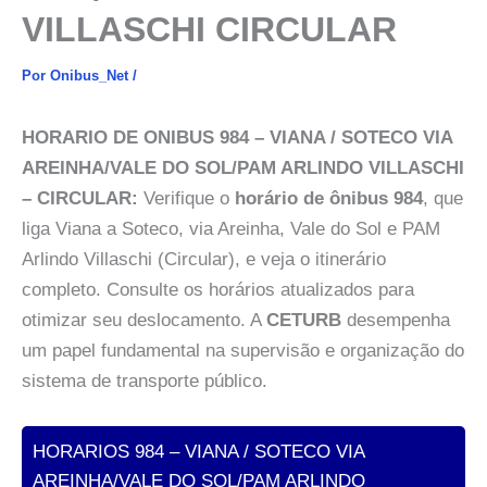
VILLASCHI CIRCULAR
Por
Onibus_Net
/
HORARIO DE ONIBUS 984 – VIANA / SOTECO VIA
AREINHA/VALE DO SOL/PAM ARLINDO VILLASCHI
– CIRCULAR:
Verifique o
horário de ônibus 984
, que
liga Viana a Soteco, via Areinha, Vale do Sol e PAM
Arlindo Villaschi (Circular), e veja o itinerário
completo. Consulte os horários atualizados para
otimizar seu deslocamento. A
CETURB
desempenha
um papel fundamental na supervisão e organização do
sistema de transporte público.
HORARIOS 984 – VIANA / SOTECO VIA
AREINHA/VALE DO SOL/PAM ARLINDO