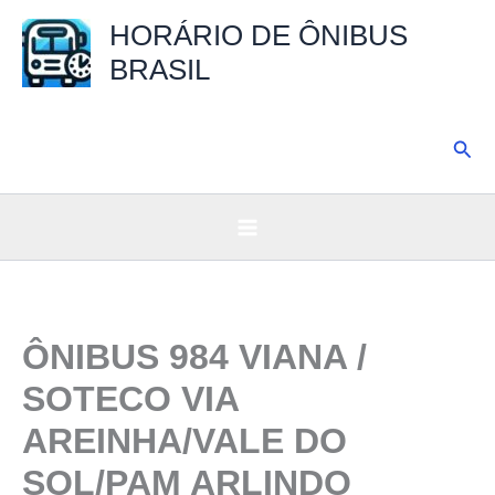
Ir
HORÁRIO DE ÔNIBUS
para
BRASIL
o
conteúdo
Pesq
ÔNIBUS 984 VIANA /
SOTECO VIA
AREINHA/VALE DO
SOL/PAM ARLINDO