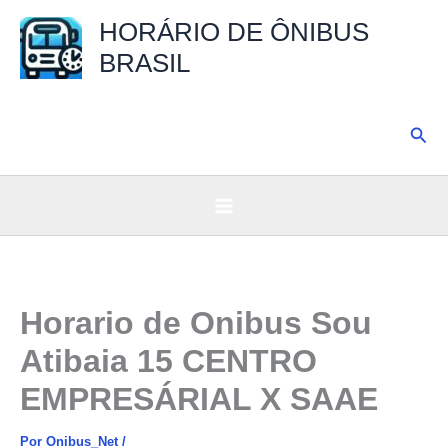
Ir
HORÁRIO DE ÔNIBUS
para
BRASIL
o
conteúdo
Pesq
Horario de Onibus Sou
Atibaia 15 CENTRO
EMPRESÁRIAL X SAAE
Por
Onibus_Net
/