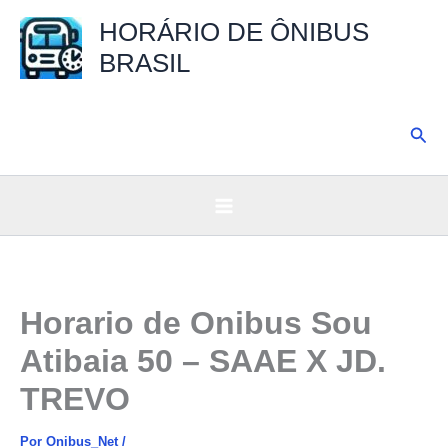
Ir
HORÁRIO DE ÔNIBUS
para
BRASIL
o
conteúdo
Pesq
Horario de Onibus Sou
Atibaia 50 – SAAE X JD.
TREVO
Por
Onibus_Net
/