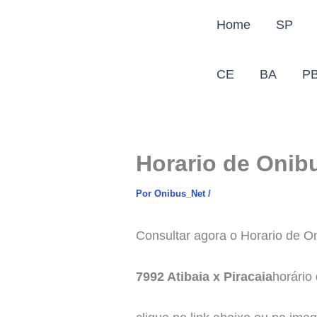
Ir
Home
SP
para
o
conteúdo
CE
BA
P
Horario de Onib
Por
Onibus_Net
/
Consultar agora o Horario de O
7992 Atibaia x Piracaia
horário