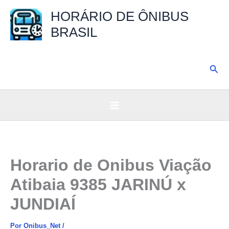
Ir
HORÁRIO DE ÔNIBUS
para
BRASIL
o
conteúdo
Pesq
Horario de Onibus Viação
Atibaia 9385 JARINÚ x
JUNDIAÍ
Por
Onibus_Net
/