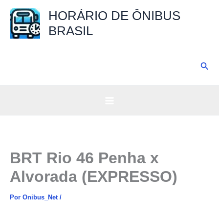
Ir
HORÁRIO DE ÔNIBUS
para
BRASIL
o
conteúdo
Pesq
BRT Rio 46 Penha x
Alvorada (EXPRESSO)
Por
Onibus_Net
/