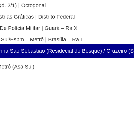
Qd. 2/1) | Octogonal
trias Gráficas | Distrito Federal
e Polícia Militar | Guará – Ra X
Sul/Espm – Metrô | Brasília – Ra I
nha São Sebastião (Residecial do Bosque) / Cruzeiro (S
etrô (Asa Sul)