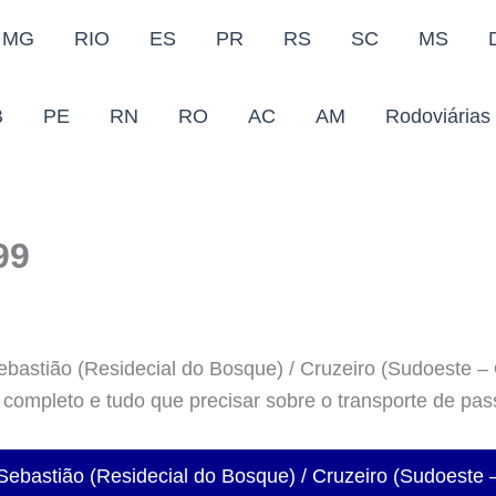
MG
RIO
ES
PR
RS
SC
MS
B
PE
RN
RO
AC
AM
Rodoviárias
99
bastião (Residecial do Bosque) / Cruzeiro (Sudoeste – 
o completo e tudo que precisar sobre o transporte de pas
ebastião (Residecial do Bosque) / Cruzeiro (Sudoeste 