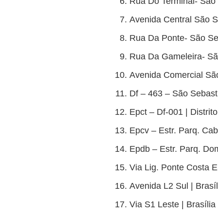
Rua Do Terminal- São 
Avenida Central São Se
Rua Da Ponte- São Seb
Rua Da Gameleira- São
Avenida Comercial São
Df – 463 – São Sebasti
Epct – Df-001 | Distrit
Epcv – Estr. Parq. Cab
Epdb – Estr. Parq. Dom
Via Lig. Ponte Costa E 
Avenida L2 Sul | Brasíl
Via S1 Leste | Brasília