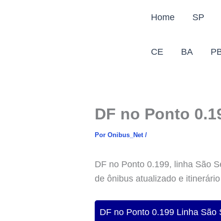
Ir
Home
SP
para
o
conteúdo
CE
BA
P
DF no Ponto 0.1
Por
Onibus_Net
/
DF no Ponto 0.199, linha São Se
de ônibus atualizado e itinerári
DF no Ponto 0.199 Linha São S