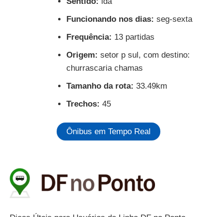
Sentido:
ida
Funcionando nos dias:
seg-sexta
Frequência:
13 partidas
Origem:
setor p sul, com destino:
churrascaria chamas
Tamanho da rota:
33.49km
Trechos:
45
Ônibus em Tempo Real