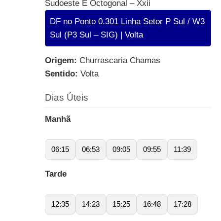
Sudoeste E Octogonal – Xxii
DF no Ponto 0.301 Linha Setor P Sul / W3
Sul (P3 Sul – SIG) | Volta
Origem:
Churrascaria Chamas
Sentido:
Volta
Dias Úteis
Manhã
06:15
06:53
09:05
09:55
11:39
Tarde
12:35
14:23
15:25
16:48
17:28