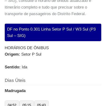
– SIG), consulte o horário de ônibus atualizado e
itinerário completo e tudo que precisar sobre o
transporte de passageiros do Distrito Federal.
DF no Ponto 0.301 Linha Setor P Sul / W3 Sul (P3
Sul – SIG)
HORÁRIOS DE ÔNIBUS
Origem:
Setor P Sul
Sentido:
Ida
Dias Úteis
Madrugada
04:52
05:15
05:43